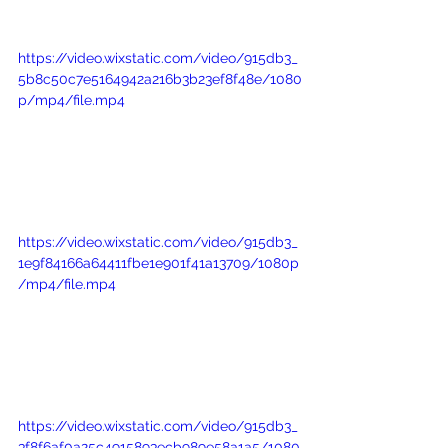
https://video.wixstatic.com/video/915db3_
5b8c50c7e5164942a216b3b23ef8f48e/1080
p/mp4/file.mp4
https://video.wixstatic.com/video/915db3_
1e9f84166a64411fbe1e901f41a13709/1080p
/mp4/file.mp4
https://video.wixstatic.com/video/915db3_
3f8f6af0a25c4915893ecb989e58a1a5/1080