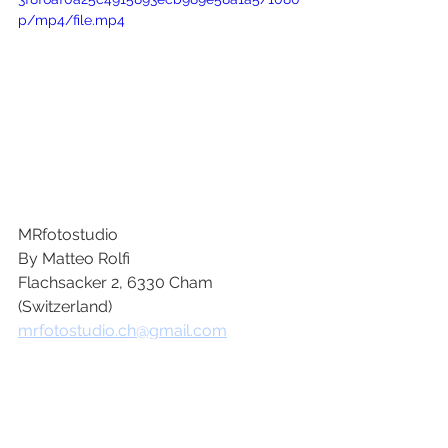
p/mp4/file.mp4
MRfotostudio
By Matteo Rolfi
Flachsacker 2, 6330 Cham 
(Switzerland)
mrfotostudio.ch@gmail.com
Instagram: @mrfotostudio.art 
+41 (0) 76 7963796
#lebensmittel
#produktfotografie