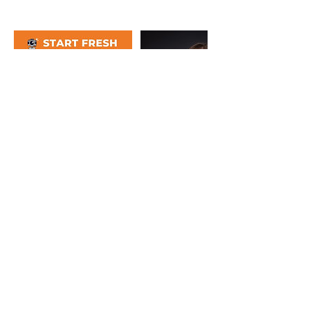
Contact Details
Zugerstrasse 49, Cham, Switzerland
0767963796
MRfotostudio.ch@gmail.com