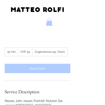
MATTEO ROLFI
59
15 min
1
Swiss
CHF 59
Zugerstrasse 49, Cham
francs
5
m
i
n
Book Now
Service Description
Neues Jahr, neues Porträt! Nutzen Sie