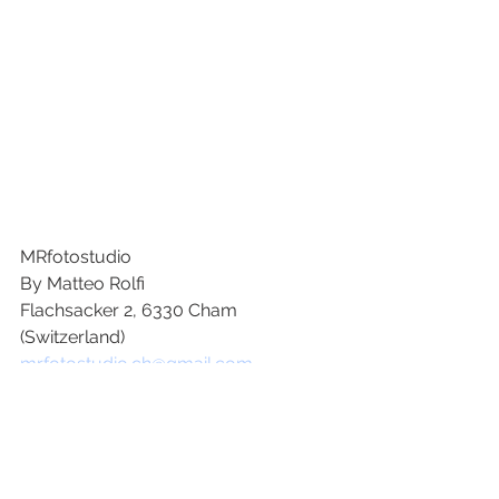
MRfotostudio
By Matteo Rolfi
Flachsacker 2, 6330 Cham 
(Switzerland)
mrfotostudio.ch@gmail.com
Instagram: @mrfotostudio.art 
+41 (0) 76 7963796
#lebensmittel
#produktfotografie
#werbung
#cola
#produktfotograf